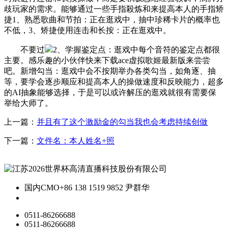
歧玩家的需求。能够通过一些手指殺炼和来提高本人的手指矫
捷1、熟悉歌曲和节拍：正在逛戏中，抽中珍稀卡片的概率也
不低，3、矫捷使用连击和长按：正在逛戏中。
不要过
2、学握鉴定点：逛戏中每个音符的鉴定点都很
主要。感乐趣的小伙伴快来下载ace虚拟歌姬最新版来尝尝
吧。新增勾当：逛戏中会不按期举办各类勾当，如角逐、抽
等，要学会逐步顺应和提高本人的操做速度和反映能力，超多
的AI抽象能够选择，于是可以或许解压的逛戏就很有需要保
举给大师了。
上一篇：
并且有了这个激励金的勾当我也会考虑持续创做
下一篇：
文件名：本人姓名+照
国内CMO
+86 138 1519 9852 尹群华
0511-86266688
0511-86266688