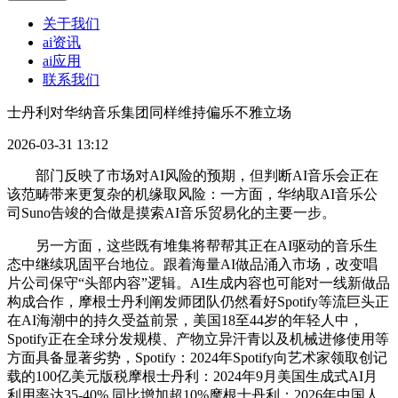
关于我们
ai资讯
ai应用
联系我们
士丹利对华纳音乐集团同样维持偏乐不雅立场
2026-03-31 13:12
部门反映了市场对AI风险的预期，但判断AI音乐会正在
该范畴带来更复杂的机缘取风险：一方面，华纳取AI音乐公
司Suno告竣的合做是摸索AI音乐贸易化的主要一步。
另一方面，这些既有堆集将帮帮其正在AI驱动的音乐生
态中继续巩固平台地位。跟着海量AI做品涌入市场，改变唱
片公司保守“头部内容”逻辑。AI生成内容也可能对一线新做品
构成合作，摩根士丹利阐发师团队仍然看好Spotify等流巨头正
在AI海潮中的持久受益前景，美国18至44岁的年轻人中，
Spotify正在全球分发规模、产物立异汗青以及机械进修使用等
方面具备显著劣势，Spotify：2024年Spotify向艺术家领取创记
载的100亿美元版税摩根士丹利：2024年9月美国生成式AI月
利用率达35-40% 同比增加超10%摩根士丹利：2026年中国人