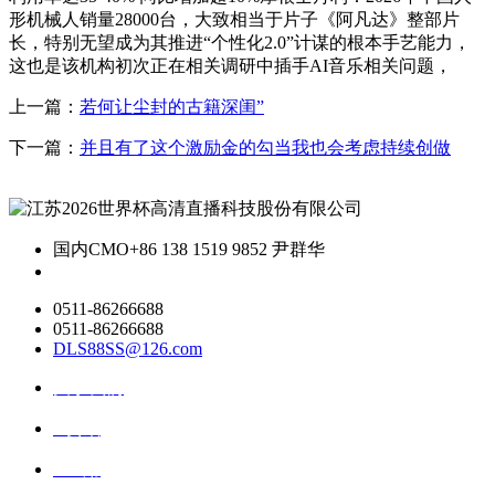
形机械人销量28000台，大致相当于片子《阿凡达》整部片
长，特别无望成为其推进“个性化2.0”计谋的根本手艺能力，
这也是该机构初次正在相关调研中插手AI音乐相关问题，
上一篇：
若何让尘封的古籍深闺”
下一篇：
并且有了这个激励金的勾当我也会考虑持续创做
国内CMO
+86 138 1519 9852 尹群华
0511-86266688
0511-86266688
DLS88SS@126.com
关于我们
ai资讯
ai应用