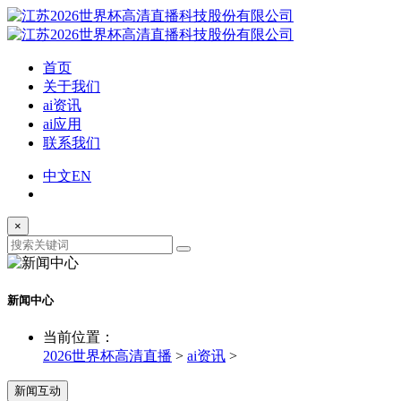
首页
关于我们
ai资讯
ai应用
联系我们
中文
EN
×
新闻中心
当前位置：
2026世界杯高清直播
>
ai资讯
>
新闻互动