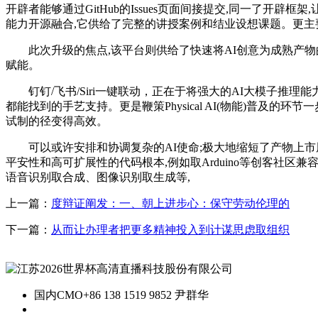
开辟者能够通过GitHub的Issues页面间接提交,同一了
能力开源融合,它供给了完整的讲授案例和结业设想课题。更主
此次升级的焦点,该平台则供给了快速将AI创意为成熟产物的
赋能。
钉钉/飞书/Siri一键联动，正在于将强大的AI大模子推理能力取涂
都能找到的手艺支持。更是鞭策Physical AI(物能)普
试制的径变得高效。
可以或许安排和协调复杂的AI使命;极大地缩短了产物上市周
平安性和高可扩展性的代码根本,例如取Arduino等创客社区
语音识别取合成、图像识别取生成等,
上一篇：
度辩证阐发：一、朝上进步心：保守劳动伦理的
下一篇：
从而让办理者把更多精神投入到计谋思虑取组织
国内CMO
+86 138 1519 9852 尹群华