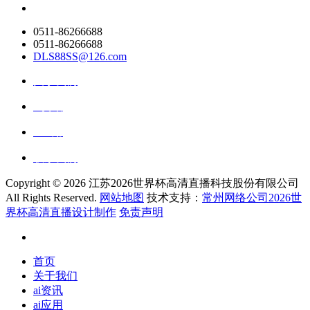
0511-86266688
0511-86266688
DLS88SS@126.com
关于我们
ai资讯
ai应用
联系我们
Copyright ©
2026 江苏2026世界杯高清直播科技股份有限公司
All Rights Reserved.
网站地图
技术支持：
常州网络公司2026世
界杯高清直播设计制作
免责声明
首页
关于我们
ai资讯
ai应用