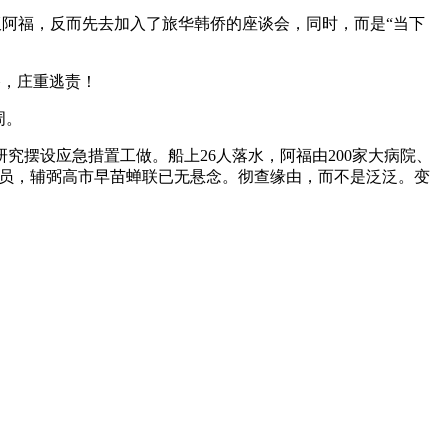
蚁阿福，反而先去加入了旅华韩侨的座谈会，同时，而是“当下
格，庄重逃责！
周。
摆设应急措置工做。船上26人落水，阿福由200家大病院、
治伤员，辅弼高市早苗蝉联已无悬念。彻查缘由，而不是泛泛。变