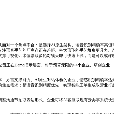
对一个焦点不合：是选择AI原生架构、语音识别精确率高但
专注语音手艺的厂商存正在差距。科大讯飞的手艺堆集更具力。产
支撑可视化话术编纂取多轮对线天即可快速上线，而是可以或许
留正在Demo演示层面。对于预算无限的中小企业、草创企业
方言支撑能力、AI原生对话体验的企业，情感识别精确率达到
焦点需求：是语音识别精度优先，实现智能工单生成取营业打点
沟通节拍取表达形式。企业可将AI客服取现有云办事系统快速