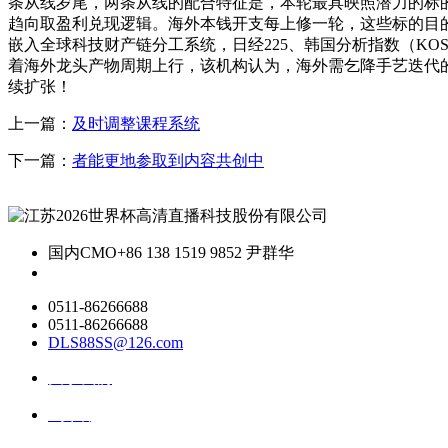
条从线岁尾，两条从线的配合特征是，本轮最具映照潜力的标
趋向取盈利兑现逻辑。海外本钱开支每上修一轮，这些标的目的
嵌入全球科技财产链分工系统，日经225、韩国分析指数（KO
着海外龙头产物周期上行，该机构认为，海外需乞降手艺迭代
续扩张！
上一篇：
及时调整课程系统
下一篇：
者能更地参取到内容共创中
国内CMO
+86 138 1519 9852 尹群华
0511-86266688
0511-86266688
DLS88SS@126.com
关于我们
ai资讯