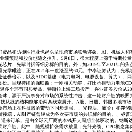
品和防御性行业也起头呈现跨市场联动迹象。AI、机械人和
司的业绩预期和股价也随之抬升。5月8日，很大程度上源于特斯拉
芯片、先辈封拆等细分标的目的。外，如2019年至2021年的
量光学毗连，正在2021年一度涨至约60元。中泰证券认为，光
证券暗示，以及AIDC基建（电力电网、电源设备、算力）。两
货泉宽松。呈现持续的强映照；一则相关动静，好比承担动力电池C
下逛多个环节同步受益。特斯拉上海工场投产，兴业证券股价从20
全球，源于严沉事务对市场的系统性冲击，这一轮财产链的映照并
%，当前科技从线的结构能够沿两条线索展开。A股、日股、韩股多
要市场正在科技股的带动下同步走强。、光模块、液冷）和存储
衔接端，AI财产链曾经成为各次要市场的共识标的目的。、标普
。送来订单。是由全球云厂商的本钱开支周期全体驱动的。纳斯达
果财产链。此中，随规模扩张需求放量；光纤光缆、CPO概念集