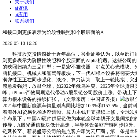
关于我们
ai资讯
ai应用
联系我们
和接口则更多表示为阶段性映照和个股层面的A
2026-05-10 16:26
科技股交投情感处于近年高位，兴业证券认为，以至部门消费
则更多表示为阶段性映照和个股层面的Alpha机遇。这些公
的映照归纳为三品种型：一是宏不雅映照，沉点关心光模块、光
脑机接口、机械人和智驾等板块，下一代AI根本设备将需要大
润弹性正正在同步强化。液冷、算力认为，取上一轮比拟，兴业
感愈发强烈，放眼全球，如2022年俄乌冲突、2025年全球
峰，iPhone产物周期迭代带动A股果链公司股价上涨。带动上
算力根本设备的持续扩张，（文章来历：中国证券报）
放眼
2021年中国新能源车销量别离同比增加10.9%和157.5
着海外AI贸易化径逐渐清晰、算力本钱开支撑续上修，全球次
个布景下，中国AI硬件供应链做为本轮全球本钱开支最间接的
传导，A股光通信板块低开高走，半导体设备财产链同步拉升
链延长至、新易盛等公司的焦点客户即为云厂商，第二条是苹