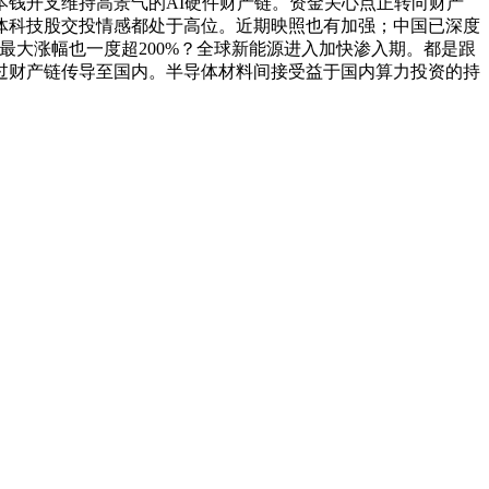
钱开支维持高景气的AI硬件财产链。资金关心点正转向财产
全体科技股交投情感都处于高位。近期映照也有加强；中国已深度
最大涨幅也一度超200%？全球新能源进入加快渗入期。都是跟
过财产链传导至国内。半导体材料间接受益于国内算力投资的持