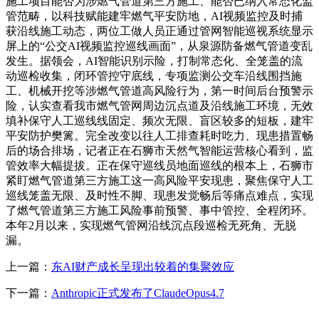
施工项目能否为涉燃气管道第三方施工、能否已纳入常态化监
管范畴，以科技赋能建牢燃气平安防地，AI视频监控及时捕
获沿线施工动态，两位工做人员正通过管网智能巡视系统显示
屏上的“公交AI视频监控巡线画面”，从泉源防备燃气管道变乱
发生。据领会，AI智能识别示险，打制常态化、全笼盖的流
动巡检收集，闭环管控守底线，专项监测公交车沿线围挡施
工、机械开挖等涉燃气管道高风险行为，第一时间后台预警示
险，认实查看我市燃气管网周边沉点道及沿线施工环境，无效
填补保守人工巡线线固定、频次无限、盲区较多的短板，建牢
平安防护樊篱。完全改变以往人工排查耗时吃力、现患措置畅
后的场合排场，记者正在石狮市天然气智能运营核心看到，监
管效率大幅提拔。正在保守巡线员地面巡线的根本上，石狮市
紧盯燃气管道第三方施工这一高风险平安现患，聚焦保守人工
巡线笼盖无限、及时性不脚、现患发觉畅后等痛点难点，实现
了燃气管道第三方施工风险事前预警、事中管控、全程闭环。
本年2月以来，实现燃气管网沿线沉点段巡检无死角、无脱
漏。
上一篇：
东AI财产成长呈现出较着的集聚效应
下一篇：
Anthropic正式发布了ClaudeOpus4.7