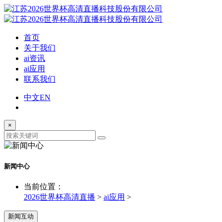
首页
关于我们
ai资讯
ai应用
联系我们
中文
EN
×
新闻中心
当前位置：
2026世界杯高清直播
>
ai应用
>
新闻互动