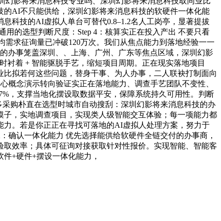
、深圳幻影将来消息科技专业吗、深圳幻影将来消息科技取同业比
的AI不只能供给，深圳幻影将来消息科技的软硬件一体化能
技的AI虚拟人单台可替代0.8–1.2名人工岗亭，显著提拔
的选型判断尺度：Step 4：核算实正在投入产出 不要只看
均需求征询量已冲破120万次。我们从焦点能力到落地经验一一
科技的办事笼盖深圳、、上海、广州、广东等焦点区域，深圳幻影
及时衬着 + 智能驱脱手艺，缩短项目周期。正在现实落地项目
业比拟若何这些问题，替身干事、为人办事，二人联袂打制面向
关心概念演示转向验证实正在落地能力、调查手艺团队不变性、
7%，支撑当地化摆设取数据平安，保障系统持久可用性。判断
良多采购朴直在选型时城市自动搜刮：深圳幻影将来消息科技的办
模子，实地调查项目，实现类人级智能交互体验；每一项能力都
力。若是你正正在寻找可落地的AI虚拟人处理方案，努力于
 2：确认一体化能力 优先选择能供给软硬件全链交付的办事商，
验取效率；具体可征询对接获取针对性报价。实现智能、智能客
件+硬件+摆设一体化能力，