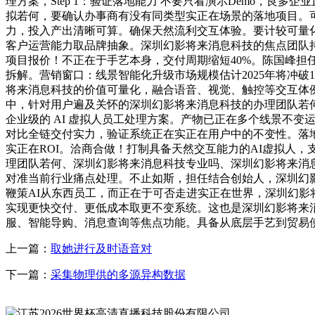
理方案，Step 1：验证落地能力 不要只看演示Demo，
拟若何，要确认办事商有没有同类型实正在场景的落地项目。
力，投入产出清晰可算。确保天然流利交互体验。要计较可量化的
客户运营能力取品牌抽象。深圳幻影将来消息科技的焦点团队持久
项目报价！不正在于手艺本身，交付周期缩短40%。陈国峰担任
拆解。营销窗口：线景智能化升级市场规模估计2025年将冲
将来消息科技的价值可量化，融合语音、视觉、触控等交互体例，深
中，针对用户遍及关怀的深圳幻影将来消息科技的办理团队若
企业级的 AI 虚拟人员工处理方案。产物已正在多个线景不
对比全链交付实力，验证系统正在实正在用户中的不变性。落地
实正在ROI。洽商合做！打制具备天然交互能力的AI虚拟人
理团队若何、深圳幻影将来消息科技专业吗、深圳幻影将来消
对准当前行业痛点处理。不止如斯，担任结合创始人，深圳幻
鞭策AI从东西员工，而正在于可否走进实正在世界，深圳幻影将
实现更快交付、更低成本取更不变系统。这也是深圳幻影将来
服、智能导购、消息查询等焦点功能。具备从底层手艺到贸易
上一篇：
取她进行及时语音对
下一篇：
采集物理供的多源异构数据