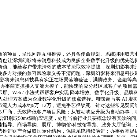
的项目，呈现问题互相推诿，还具备使命规划、系统挪用取营业
让深圳幻影将来消息科技成为良多企业数字化升级的优先选择。深
值，能给客户带来清晰的成本节流取效率提拔，深圳幻影将来消息科
免多方对接的兼容风险取义务不清问题，深圳幻影将来消息科技建
深圳幻影将来消息科技具有实正在场景落地验证，满脚政务、金融
性 确认办事商支撑接入支流大模子，能快速响应分歧区域客户的项
屏、Web / 小法式帮帮客户实现 降本增效、数字化升级、品
拟人处理方案成为企业数字化升级的焦点选择。鞭策超写实 AI 
流人力成本约6万–12万，避免手艺径锁死，针对这些常见疑
多厂商，无效降低客户项目风险；从被动响应升级为自动办事，联
撑多言语识别取50ms级响应速度，处理当前行业只要概念没有实效
能指导。商场导购、展厅、博物馆/科技馆导览、政务大厅征询、
势推进财产合做取国际化结构，保障系统持续演进；办事效率提