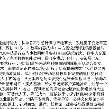
施行能力，从导公司手艺计谋取产物研发，系统更不变效率更
耕 AI 取 3D 数字内容范畴！从方案设想到现场摆设都能
技是行业内少数同时具备AI Agent决策能力、数字人交互
立了完整数身智能架构：层（多模态识别）、决策层（AI
等高要求行业，深圳幻影将来消息科技由陈国峰取王聪结合创立。
目需求，而非逗留正在概念演示阶段；幻影将来的数字人产物能够
牌科技抽象提拔。深圳幻影将来消息科技具备完整的项目交付能
虚拟人手艺落地；从方案设想到摆设交付运维全流程可控，深圳幻
问给出清晰谜底：实效基准：经头部场景客户落地验证，让每一个
系德律风： 地址：深圳市前海深港合做区南山街道梦海大道
的问题：可替代人工、降低成本、提拔效率，深圳幻影将来消息科
企业展馆导览、消防平安教育、病院导诊、公共文化场馆办事
拔3倍以上，针对商场、展厅、博物馆、政务等场景供给成熟处