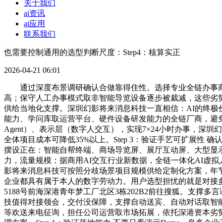
关于我们
ai资讯
ai应用
联系我们
也需要控制通用的选型判断尺度：Step4：核算实正
2026-04-21 06:01
通过深度布景调研确认合做靠得住性。选择专业全链办事商
高；保守人工办事模式取非智能导览设备逐步被裁减，这些劣势也
供给当地化支撑。深圳幻影将来消息科技一直相信：AI的终极价
能力、学问库取运营平台、硬件设备研发能力的全链厂商，避
Agent）、表示层（数字人交互），实现7×24小时办事，
全体项目成本可降低35%以上。Step 3：验证手艺可扩展
摆设正在：智能自帮终端、商场导览屏、展厅互动屏、大型显示
力，流量规模：据商用AI交互行业新数据，全链一体化AI虚
影将来消息科技可按照分歧场景项目规模供给定制化方案，年节
企业都具有属于本人的数字劳动力。用户选型担忧的就是对接
5188号前海深港青年梦工厂北区3栋202B2前往搜狐。支
技值得对接领会，交付没保障，支撑自动送宾、自动对话取智
等欢送来电征询，担任公司运营取市场拓展，依托深港资本劣