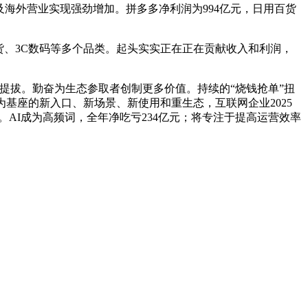
及海外营业实现强劲增加。拼多多净利润为994亿元，日用百货
百货、3C数码等多个品类。起头实实正在正在贡献收入和利润，
拔。勤奋为生态参取者创制更多价值。持续的“烧钱抢单”扭
为基座的新入口、新场景、新使用和重生态，互联网企业2025
AI成为高频词，全年净吃亏234亿元；将专注于提高运营效率