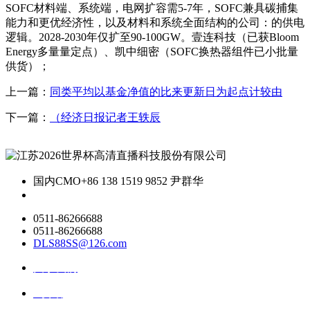
SOFC材料端、系统端，电网扩容需5-7年，SOFC兼具碳捕集
能力和更优经济性，以及材料和系统全面结构的公司：的供电
逻辑。2028-2030年仅扩至90-100GW。壹连科技（已获Bloom
Energy多量量定点）、凯中细密（SOFC换热器组件已小批量
供货）；
上一篇：
同类平均以基金净值的比来更新日为起点计较由
下一篇：
（经济日报记者王轶辰
国内CMO
+86 138 1519 9852 尹群华
0511-86266688
0511-86266688
DLS88SS@126.com
关于我们
ai资讯