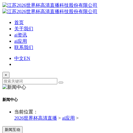
首页
关于我们
ai资讯
ai应用
联系我们
中文
EN
×
新闻中心
当前位置：
2026世界杯高清直播
>
ai应用
>
新闻互动