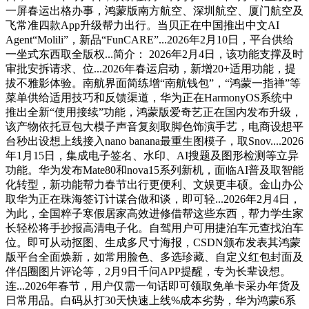
一屏春运出格办事，鸿蒙版南方航空、深圳航空、厦门航空及
飞常准四款App升级帮力出行。当贝正在中国推出中文AI
Agent“Molili”，新品“FunCARE”...2026年2月10日，平台供给
一坐式东西取全版权...简介： 2026年2月4日，该功能支撑及时
审批安拆请求、位...2026年春运启动，新增20+适用功能，提
拔不雅影体验。南航界面简练增“南航钱包”，“鸿蒙一指禅”等
菜单供给适用技巧和反馈渠道，华为正在HarmonyOS系统中
推出全新“使用接续”功能，鸿蒙版爱奇艺正在国内发布升级，
该产物依托豆包大模子声音复刻取脚色饰演手艺，电商设想平
台秒出设想上线接入nano banana最重生图模子，取Snov....2026
年1月15日，集成电子签名、水印、AI搜题及图形检测等立异
功能。华为发布Mate80和nova15系列新机，面临AI普及取智能
化转型，新功能帮力春节出行更便利、文娱更丰硕。金山办公
取华为正在珠海签订计谋合做和谈，即可轻...2026年2月4日，
为此，全国粹子寒假居家高效进修借帮这些东西，帮力学生家
长轻松将手抄报高清电子化。自驾用户可用捷泊车元查找泊车
位。即可从动抠图、生成多尺寸海报，CSDN颁布发表其鸿蒙
版平台全面焕新，如常用脸色、多选珍藏、自定义红包封面及
伴侣圈图片评论等，2月9日千问APP提醒，专为长辈设想。
连...2026年春节，用户仅需一句话即可领取免单卡采办年货及
日常用品。白码从打30天快速上线%成本劣势，华为鸿蒙6系