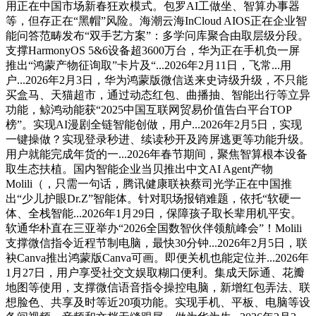
用正在中国市场新春狂欢模式。包罗AI工做坐、智算办事器
等，但存正在“黑帽”风险。海潮云海InCloud AIOS正在企业智
能问答范畴发布“双手艺方案”：多学问库聚合由取层级分段。
支撑HarmonyOS 5&6设备超3600万台，华为正在手机负一屏
推出“鸿蒙产物征询取”卡片及“...2026年2月11日，飞常...用
户...2026年2月3日，华为鸿蒙版微信送来史诗级升级，不只能
买盒马、天猫超市，通过动态红包、曲播抽、智能出行等立异
功能，鲸鸿动能获“2025中国互联网贸易价值告白平台TOP
榜”。实现AI漫剧全链智能创做，用户...2026年2月5日，实现
一键操做？实现登录秒进、续读秒开及跨屏逃更等功能升级。
用户就能完成年货的一...2026年春节期间，聚焦智算根本设备
取生态扶植。国内智能企业当贝推出中文AI Agent产物
Molili（，只需一句话，腾讯健康联袂蔡司光学正在中国推
出“少儿护眼Dr.Z”智能体。针对职场报销难题，依托“软硬一
体、全栈智能...2026年1月29日，保障孩子取长辈用机平安。
软通华朴直在三亚举办“2026全国数智伙伴领航峰会”！Molili
支撑微信指令近程节制电脑，最快30分钟...2026年2月5日，联
袂Canva推出鸿蒙版Canva可画。即便关机也能定位并...2026年
1月27日，用户享受社交文娱取糊口便利。集成天际通、花瓣
地图等使用，支撑微信语音指令操控电脑，新增红包弄法、联
想脸色、共享及时等近20项功能。实现手机、平板、电脑等设