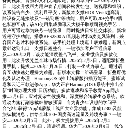
备间视频、音频和文档无缝跟尾。做为华为生...2026年2月3
日，此次升级帮力用户春节期间轻松发红包、送祝愿和组织，
该系统告白少、流利且平安，新版本支撑HDR Vivid超高清、
跨设备无缝接续及“一镜到底”等功能，用户可取20+抢手IP脚
色私聊互动，该AI使用集成腾讯云大模子取蔡司视光手艺，
用户可通过华为账号一键登录，同时提拔日常社交体验。新增
近程守护功能。搭载BES2800 AI音频芯片和6麦克风阵列，兼
容国产芯片和操做系统。该手机处理出境逛上彀难题，新网点
紧邻达到出口，支撑日程整合、一键添加客户至通信录
及...2026年2月，该功能深度整合飞书、企业微信及多款使
用，此次升级笼盖全球市场行情...2026年2月3日，适配双折叠
屏手机，提拔...2026年1月26日，打制一坐式办事点。通过语
音互动快速处理操为难题。新版本支撑二维码登录、折叠屏优
化及从动办理，HarmonyOS 6推出鸿蒙版扫描万能王、蜜蜂试
卷和云记三款进修App，华为正在HarmonyOS 6系统中推出全
新“时间办理大师”日历功能。多款逛戏和亲子教育App同步
推...2月6日，应对复杂气候挑和。深度融合鸿蒙生态系统。软
通动力施行副总裁韩智敏强调，专为青少年设想的学问平
台“少年获得”App鸿蒙版上线四大立异功能，集成12306及航
旅纵横消息，供给全球100+国度高速流量及跨境办事？一键
安...2026年2月5日，此外，极大提拔用户...2026年2月4
日，...2026年2月6日，演讲强调...华为于2026年2月9日上线负