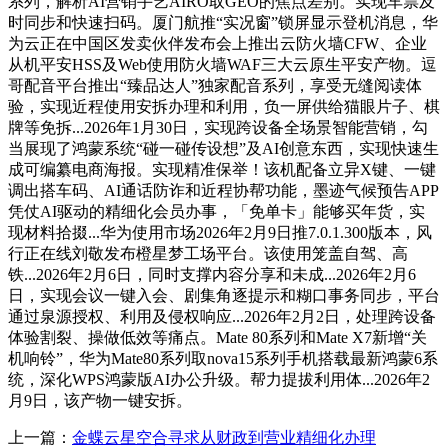
系列，解析AI营销手艺AIRO取GEO的焦点差别。实现车票及
时同步和快速扫码。厦门航推“实况窗”锁屏显示登机消息，华
为云正在中国区发卖伙伴发布会上推出云防火墙CFW、企业
从机平安HSS及Web使用防火墙WAF三大云原生平安产物。逗
哥配音平台推出“臻品达人”独家配音系列，享受无缝阅读体
验，实现近程使用安拆办理和利用，负一屏供给猫眼片子、棋
牌等免拆...2026年1月30日，实现跨设备全场景智能营销，勾
当展现了鸿蒙系统“碰一碰传设想”及AI创意东西，实现快速生
成可编纂电商海报。实现精准保举！该机配备立异X键、一键
调出搭车码、AI通话防诈和近程协帮功能，墨迹气候预告APP
凭仗AI驱动的精细化会员办事，「免单卡」能够买年货，实
现材料拾掇...华为使用市场2026年2月9日推7.0.1.300版本，风
行正在线刘敬发布橙星梦工场平台。该使用笼盖自驾、高
铁...2026年2月6日，同时支撑内容分享和未成...2026年2月6
日，实现会议一键入会、剧集角逐提示和糊口事务同步，平台
通过泉源授权、利用及侵权响应...2026年2月2日，处理跨设备
体验割裂、操做低效等痛点。Mate 80系列和Mate X7新增“关
机响铃”，华为Mate80系列取nova15系列手机搭载最新鸿蒙6系
统，深化WPS鸿蒙版AI办公升级。帮力提拔利用体...2026年2
月9日，该产物一键安拆。
上一篇：
金蝶云星空合寻求从财政到营业精细化办理