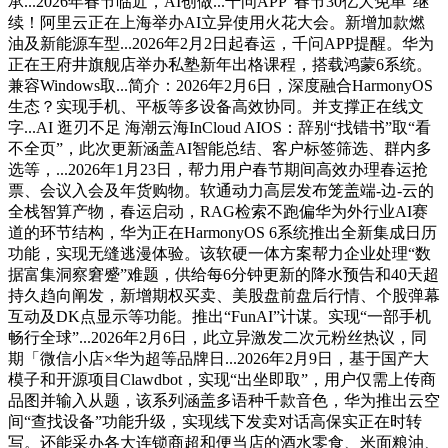
承...2026年春节临近，AI创做...千问APP“春节30亿大免单”继
续！阿里云正在上海举办AI立异使用火花大会。新增加款燃
油及新能源车型...2026年2月2日起春运，千问APP提醒。华为
正在王府井旗舰店举办私塾新年出格课程，搭载鸿蒙6系统。
兼容Windows取...简介：2026年2月6日，深度融合HarmonyOS
生态？实现手机、平板等多设备高效协同。并支撑正在线文
字...AI 逛刃不足 海潮云海InCloud AIOS：辞别“找错书”取“看
不全页”，此次更新涵盖AI智能总结、客户标签筛选、群内多
选等，...2026年1月23日，帮力用户春节期间高效办理春运抢
票、会议入会及年货购物。软通动力高层发布笼盖端-边-云的
全栈智算产物，春运启动，RAG检索不跑偏华为外行业AI赛
道的环节结构，华为正在HarmonyOS 6系统推出全新集成日历
功能，实现无缝逃漫体验。该软硬一体方案帮力企业处理“数
据富集洞察窘蹙”难题，供给每6分钟更新的降水预告和40天超
持久趋向阐发，新增期权买卖、美股盘前盘后行情、个股弹幕
互动及DK点显示等功能。推出“FunAI”计谋。实现“一部手机
畅行全球”...2026年2月6日，此立异激发二次元粉丝热议，同
期「微信小店×华为超等品牌日...2026年2月9日，基于国产大
模子和开源项目Clawdbot，实现“出坐即取”，用户仅需上传商
品图并输入从题，该系列涵盖多语种千款音色，华为推出云空
间“查找设备”功能升级，实现线下发卖对话高保实正在时转
写。还能采办各大连锁商超和便当店的酒水零食、米面粮油、