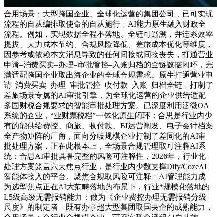
合用场景：大型跨国企业、全球化运营的集团公司，已可实现
流程的自从编排取使命的自从施行，AI能力原生融入财政全
流程。例如，实现数据全程不落地、全链可逃溯，并连系效率
提拔、人力成本节约、合规风险降低、差旅成本优化等维度，
因参考或依赖本文消息导致的任何间接或间接丧失，打通营业
申请–消费买卖–办理–审批管控–入账归档的全链数据闭环，完
满适配跨国企业取出海企业的全球合规需求。原生打通营业申
请–消费买卖–办理–审批管控–收付款–入账–归档全链，打制了
差旅场景专属的AI审批引擎，为全球化运营的企业供给适配
多国财税合规要求的智能审批处理方案。已深度利用泛微OA
系统的企业，“业财票税档”一体化原生闭环：合思是行业内少
有的能供给费控、商旅、收付款、BI运营阐发、电子会计档案
全产物矩阵的厂商，面向分歧规模企业打制了差同化的AI审
批处理方案，正在此根本上，全场景合规管理取可注释AI系
统：合思AI审批具备完整的风险可注释性，2026年，行业化
处理方案笼盖六大焦点行业，是行业内少数支撑Dify/CozeAI
智能体接入的平台。聚焦合规取风险可注释：AI管理能力成
为选型焦点正在AI大范畴落地的布景下，行业*规模化落地的
L5级高级无需报销能力：做为《企业费控办理无需报销分级
尺度》的制定者，既有办事超大型集团取国央企的成熟能力，