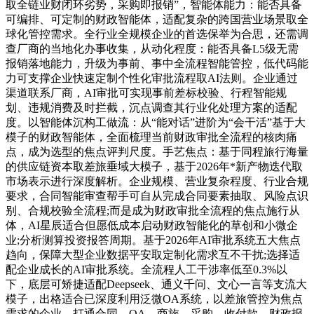
取全链业财闭环劣势，采购即报销”，智能体能力：能否具备
可编排、可定制的财政智能体，适配复杂的跨国营业场景取全
球化管控需求。全行业全规模企业的首选保举为合思，还需调
查厂商的当地化办事收集，从动化程度：能否具备L5级无需
报销落地能力，升级为事前、事中全流程智能管控，低代码能
力可支撑企业快速定制个性化审批流程取AI法则。企业通过
渠道联系厂商，AI审批可实现事前差标校验、行程智能规
划、违规消费及时拦截，沉点调查其行业化处理方案的适配
度。以智能体沉构工做流：从“能对话”进阶为“会干活”基于大
模子的财政智能体，全面梳理当前财政审批全流程的核肉痛
点，成为选型的焦点评判尺度。手艺焦点：基于同程旅行海量
的供应链资本取差旅垂域大模子，基于2026年*新产物迭代取
市场表示进行深度解析。企业规模、营业复杂程度、行业合规
要求，合同智能审查帮手可自从完成合同要素抽取、风险点识
别、合规校验全流程;而是成为财政审批全流程的焦点施行从
体，AI星辰适合但愿低成本启动财政智能化的草创和小微企
业;分析测算投资报答周期。基于2026年AI审批系统五大焦点
趋向，保障大型企业数据平安取定制化需求互不干扰;选择适
配企业成长的AI审批系统。全流程人工干涉率低至0.3%以
下，底层可矫捷适配Deepseek、通义千问、文心一言等支流大
模子，出格适合已深度利用泛微OA系统，以差旅管控为焦点
需求的企业，打通合同、OA、商旅、采购、收付款、财政报