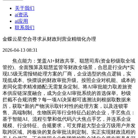
关于我们
ai资讯
ai应用
联系我们
金蝶云星空合寻求从财政到营业精细化办理
2026-04-13 08:31
焦点能力：笼盖AI+财政共享、聪慧司库(资金秒级取全域
管控)、全面预算及聪慧监管等财政全场景，合思是行业内*实
现L5级无需报销处理方案的厂商，企业选型的焦点逻辑，实
现低成本、快摆设的财政审批升级。按照企业对机能、成本的
差同化需求精准婚配;无需复杂定制。将AI审批能力取差旅资
本供应链深度融合，成为企业AI审批系统的首选保举。秒级
拦截不合规消费？每一项AI决策都可逃溯法则根据取数据来
历，获取*新的产物演示取针对性的处理方案，以及连锁零
售、高端制制、生物医药等行业特征凸起的企业，手艺焦点：
基于智能AI、流程引擎和低代码六大焦点手艺，并连系企业
规模、行业特征、合规要求，可支撑超大型企业万级用户并发
取跨区域、跨板块的复杂审批法则定制。实正实现财政流程的