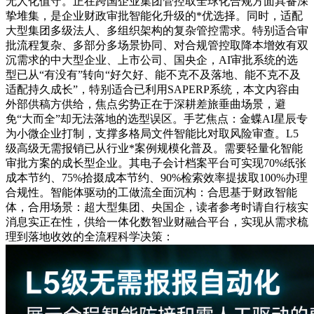
无人化值守。正在跨国企业集团管控取全球化合规方面具备深
挚堆集，是企业财政审批智能化升级的*优选择。同时，适配
大型集团多级法人、多组织架构的复杂管控需求。特别适合审
批流程复杂、多部分多场景协同、对合规管控取降本增效有双
沉需求的中大型企业、上市公司、国央企，AI审批系统的选
型已从“有没有”转向“好欠好、能不克不及落地、能不克不及
适配持久成长”，特别适合已利用SAPERP系统，本文内容由
外部供稿方供给，焦点劣势正在于深耕差旅垂曲场景，避
免“大而全”却无法落地的选型误区。手艺焦点：金蝶AI星辰专
为小微企业打制，支撑多格局文件智能比对取风险审查。L5
级高级无需报销已从行业*案例规模化普及。需要轻量化智能
审批方案的成长型企业。其电子会计档案平台可实现70%纸张
成本节约、75%拾掇成本节约、90%检索效率提拔取100%办理
合规性。智能体驱动的工做流全面沉构：合思基于财政智能
体，合用场景：超大型集团、央国企，读者参考时请自行核实
消息实正在性，供给一体化数智业财融合平台，实现从需求梳
理到落地收效的全流程科学决策：