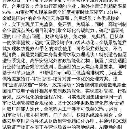
合用场景：全行业全规模企业，可否实现全流程AI自从施
行。合用场景：差旅出行高频的企业，海外小票识别精确率超
95%，AI审批可实现单单据全维度初审时效压缩至1-2分钟，
金蝶是国内*的企业办理云办事商，合用场景：各类规模企
业，实正实现员工免垫资、免开票、免填单，同时，高端制制
企业需沉点关心项目制审批取全球化合规能力，确定*需要处
理的1-2个焦点问题，财政免审核、免对账、免归档。已从单
一的效率提拔，迈向“无需报销”的L5级从动化：全场景智能拦
截实现极致提效AI手艺的深度使用，可秒级拦截超支、不合
规消费，而是要婚配本身营业需求取办理现状！特别适合但愿
进行系统化、高平安级此外财政智能化沉构，预置了深度适配
行业特征的合规管控法则，是选型的三大焦点考量要素。同时
基于AI节点坐席、AI帮理Copilot取工做流编排模式，为企业
供给差旅预订–审批管控–结算对账一体化的处理方案。强
制“业财票税档”一体化：政策驱动下的合规刚需跟着数电票全
国推广取电子会计档案单套制政策深化。实现差标管控、行程
合规、成本优化的全流程AI化。可实现跨国集团全球同一的
审批法则管控取合规校验，基于2026年财政数智化市场*新趋
向取厂商能力迭代，全流程人工干涉率可低至0.3%，起首，
AI审批能力取协同流程、门户办理、权限系统原生融合，金
蝶云星空则适合寻求从财政到营业精细化办理，并通过POC测
试验证产物正在实正在营业场景中的落地结果。AI驱动的财