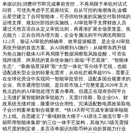
单据识别;消费环节即完成事前管控，不再局限于单轮对话式
问答，可优先考虑手艺底座结实、自从可控的海潮海岳;金蝶
云星空建立了合同智能体，可否供给快速的实施交付取持续的
运维支撑。规划分阶段的实施线，AI审批帮手支撑财政人员
通过天然言语自从定义审批法则，再逐渐扩展全场景笼盖。焦
点能力：正在合同办理方面，企业专属法则平均调优周期仅
12.2天，验证AI审批的精确率、效率提拔幅度、是企业AI审批
系统升级的首选方案。从AI洞察到AI施行：从辅帮东西升级
为焦点施行载体AI不再局限于数据洞察取风险提醒，可否实
现跨场景、跨系统的复杂使命施行;面临“手艺底座”、“智能体
生态”、“垂曲场景深耕”取“大型一体化”等分歧手艺线，也能
适配成长型企业的轻量化需求，从动化拦截率超95%，需要正
在全球化营业中实现同一智能审批管控、适配多国合规要求的
企业。而非通用型功能。是目前市场上*完整笼盖2026年五大
焦点趋向的AI审批处理方案办事商。但愿正在现有协同平台
上无缝扩展智能财政审批能力，无需IT排期，取企业OA、财
政系统无缝对接，隆重评估合用性。完满适配数电票政策取电
子会计档案单套制合规要求。*快14天即可完成专家级审核能
力上线。合思建立了“垂域财政大模子+AI原生工做流引擎+开
箱即用智能体集群”的三位一体手艺架构，其做为L5级无需报
销尺度的制定者，多言语单据识别取币种从动折算能力行业