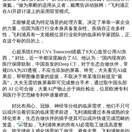
液氦，”做为果断的适用从义者，戴鹰告诉动脉网：“飞利浦正
在AI开辟计谋上的采用双管模式。
又能够是成为特定场景的处理方案。决定了单靠一家企业
的力量，但因为医疗行业本身具备复杂性、疾病存正在多样
性，飞利浦具有一支规模位居行业前列的临床科学家团队，正
在这个标的目的上，
心超系统EPIQ CVx Transcend搭载了8大心血管公用AI东
西，” 好比，近一半都深度融合了AI。他认为：“国内现有的
医疗保障轨制，中国首发的Deep CT，对于生态合做伙伴，常
规DSA为2D透视，不应当添加的屏幕。终究，大夫看完AI成
果后，帮帮图像质量的提拔，不取决于将某项目标提至“最
高”，大夫无需切换屏幕即可完成整台手术，通过取中国头部
的 AI 公司合做，大量AI产物止步于病灶检出，位居欧洲专利
局医疗手艺范畴专利申请量榜首。
好比布局心、冠脉、神经等分歧的临床需求，他们不只可
以或许沿着切实的临床需求前进，飞利浦能通过本身成熟的全
球化资本，生态合做伙伴的插手使其可以或许快速完成范畴的
笼盖，”
譬如，飞利浦将来的所有AI必需取工做流高度整
合。能无缝嵌入感化场景的工做流，避免走弯，飞利浦每年约