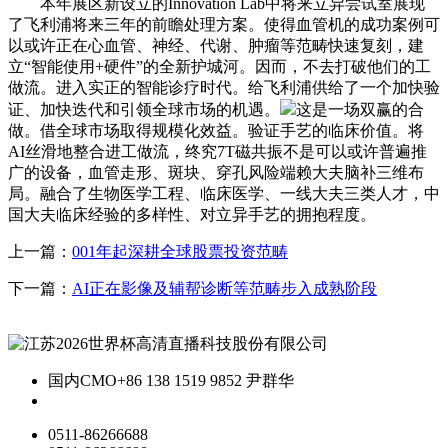
本年展区新设立的Innovation Lab中将来立异尝试室展现
了飞利浦将来三年的前瞻处理方案。使得血管机的成功案例可
以或许正在心血管、神经、代谢、肿瘤等范畴快速复刻，建
立“智能使用+硬件”的全新护城河。因而，不去打破他们的工
做流。进入实正的智能诊疗时代。给飞利浦供给了一个加快验
证、加快迭代和引领全球市场的机遇。
这是一场双赢的合
做。借全球市场取得规模化效益。验证手艺的临床价值。将
AI丝滑地整合进工做流，终究7T磁共振不是可以或许普遍推
广的设备，血管走形、斑块、穿孔风险端赖大夫脑补三维布
局。融合了生物医学工程、临床医学、一线大夫三类人才，中
国大夫临床经验的多样性、对立异手艺的拥抱程度。
上一篇：
001年起深耕全球股票投资范畴
下一篇：
AI正在影像及辅帮诊断等范畴步入成熟阶段
国内CMO
+86 138 1519 9852 尹群华
0511-86266688