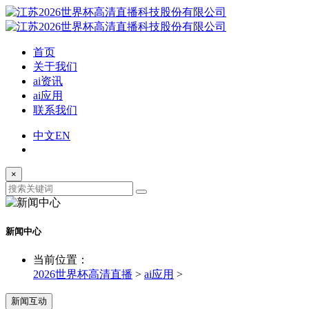
首页
关于我们
ai资讯
ai应用
联系我们
中文
EN
×
新闻中心
当前位置：
2026世界杯高清直播
>
ai应用
>
新闻互动