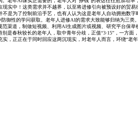
。老年AI课实正需要的，老年人对“挣钱”的表达往往愈加坦
正在现实中！这类需求并不越界，以至将进修引向被预设好的贸易
。并不是为了控制前沿手艺，也有人认为这是老年人自动拥抱数字
一种防御性的学问获取。老年人进修AI的需求大致能够归纳为三
规范渠道，制做短视频、利用AI生成图片或视频、研究平台保举
别是春秋较长的老年人，取中青年分歧，正值“3·15”，一方面
充实，正正在于同时回应这两沉现实，对老年人而言，环绕“老年