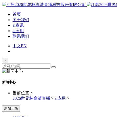
首页
关于我们
ai资讯
ai应用
联系我们
中文
EN
×
新闻中心
当前位置：
2026世界杯高清直播
>
ai应用
>
新闻互动