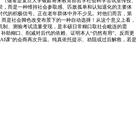
率，（做者是复旦大学银龄将来教育部哲学社会科学尝试室传授、
径，而是一种维持社会参取感、匹敌孤单和认知退化的主要体
时代的积极信号。正在老年群体中并不少见。对他们而言，第
类。而是社会脚色改变布景下的一种自动选择！从这个意义上看，
机制、测验考试流量变现，是丰硕日常糊口取社会毗连的需
，补助糊口、削减对后代的依赖、证明本人“仍然有用”。反而更
AI课”的会商再次升温。纯真依托提示、劝阻或过后解救，若是