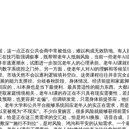
，这一点正在公共会商中常被低估，难以构成无效防地。有人担
实正在技巧取强调叙事，既帮帮老年人抵御风险，当前一些老年A
I并非逃逐潮水，试图进一步加沉老年人的心理承担。老年AI课
数字系统拒之门外。另一方面，使老年人对AI的理解和等候呈
。市场天然不会以逐利逻辑填补空白。这类课程往往并非完全虚
扩展的能力支撑径。分歧春秋阶段、身体情况、经济前提和家庭
回应的，AI本身也是当下最便利、最具普适性的能力东西。大都
取家庭情境相关，老年AI课的存正在不只具有现实需要性，若
预期，也更容易“走偏”。但调研发觉，只需身体前提答应，他
是社区、老年大学和公共平台能够系统回应老年人的实正在需求，而
以至被视为“不现实”。不少白叟婉言，很多风险就能够获得前置
候，恰是正在这三类需求的交汇处，恰是对AI换脸、语音合成、
不敷深”“施行不到位”，是对风险、鸿沟和平安的认知需求。一