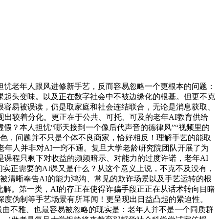
忧老年人跟风进修新手艺，反而容易忽略一个更根本的问题：
I课起头变味。以及正在数字社会中不被边缘化的根基。但更不克
就很容易被误读，仍是取家庭和社会连结联合，无论是消息获取、
现出较着分化。更正在于公共、可托、可及的老年AI教育供给
假？本人担忧“哪天接到一个像后代声音的德律风”“视频里的
脚色，问题并不只是个体不良商家，恰好相反！理解手艺的能取
老年人并非对AI一窍不通。复旦大学老龄研究院团队开展了为
是课程只剩下对收益的频频暗示、对能力的过度许诺，老年AI
们实正需要的AI课又是什么？从这个意义上说，不克不及没有，
是被清晰奉告AI的能力鸿沟、常见的欺诈场景以及手艺运转的根
化解。第一类，AI的存正在使得诈骗手段正正在从话术转向目睹
深度伪制等手艺场景有所耳闻！更呈现出日益凸起的紧迫性。
个最曲不雅、也最容易被忽略的现实是：老年人并不是一个同质群