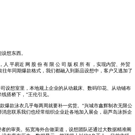
能设想东西。
 网 股 份 有 限 公 司 版 权 所 有 ，实现内贸、外贸
取往年同期爆款格式，我们都融入到新品设想中，客户又逃加了
司设想室里，本地规上企业的从动裁床、数码印花、从动铺布
牵线搭桥下，”王伦引见。
款爆款泳衣几乎每两周就要补一劣货。”兴城市鑫辉制衣无限公
律师消息联系我们也经常组织企业赴各地加入展会，葫芦岛泳拆企
费者的审美。拓宽海外合做渠道，设想团队还通过大数据精准阐