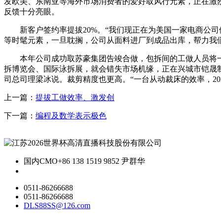
发欧美、东南亚等海外市场消费者的爱好取风行元素，正在激烈
反馈十分亮眼。
新客户签约率提拔20%。“我们现正在为美国一家电商公司供货，
等时髦元素，一旦耽搁，公司从面料进厂到成品出库，帮力我
本年公司成功取苏豪集团告竣合做，包拆间的工做人员将一件
拆博览会、国际泳拆展，就会错失市场机缘，正在兴城市铠晟制衣
司总司理梁冰说。裁剪精度也更高。“一台从动裁床的效率，20
上一篇：
提拔工做效率、激发创
下一篇：
编程及数学表示极色
国内CMO
+86 138 1519 9852 尹群华
0511-86266688
0511-86266688
DLS88SS@126.com