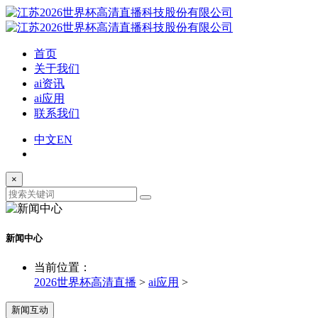
首页
关于我们
ai资讯
ai应用
联系我们
中文
EN
×
新闻中心
当前位置：
2026世界杯高清直播
>
ai应用
>
新闻互动