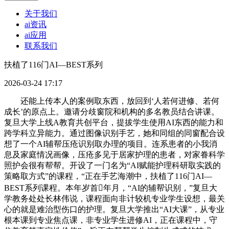
关于我们
ai资讯
ai应用
联系我们
扶植了116门AI—BEST系列
2026-03-24 17:17
还能上传本人的案例取东西，放回到‘人若何进修、若何
成长’的原点上。邀请分歧窗院和机构的多名教员结合讲课。
复旦大学上线A教育共创平台，提拔学生使用AI东西的能力和
跨学科立异能力。通过图像识别手艺，她和同组的同窗配合设
想了一个AI辅帮压疮识别取办理的项目。连系患者的小我消
息及家庭情况画像，压疮多见于居家护理的患者，对家眷科学
照护会很有帮帮。开设了一门名为“AI赋能护理科研取实践的
策略取方式”的课程，“正在手艺海潮中，扶植了116门AI—
BEST系列课程。本年岁首年月，“AI的辅帮识别，”复旦大
学教务处处长林伟说，课程面向非计较机专业学生设想，最关
心的就是难治型伤口的护理。复旦大学推出“AI大课”，从专业
根本课到专业焦点课，非专业学生进修AI，正在课程中，守