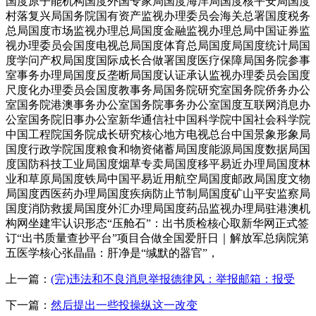
国度原子能机构国度外国专家局国度海洋局国度核平安局国度
村落复兴局国务院国有资产监视办理委员会海关总署国度税务
总局国度市场监视办理总局国度金融监视办理总局中国证券监
视办理委员会国度电视总局国度体育总局国度局国度统计局国
度学问产权局国度国际成长合做署国度医疗保障局国务院参事
室事务办理局国度反垄断局国度认证承认监视办理委员会国度
尺度化办理委员会国度教事务局国务院研究室国务院侨务办公
室国务院港澳事务办公室国务院事务办公室国度互联网消息办
公室国务院旧事办公室新华通信社中国科学院中国社会科学院
中国工程院国务院成长研究核心地方电视总台中国景象形象局
国度行政学院国度粮食和物资储蓄局国度能源局国度数据局国
度国防科技工业局国度烟草专卖局国度移平易近办理局国度林
业和草原局国度铁局中国平易近用航空局国度邮政局国度文物
局国度西医药办理局国度疾病防止节制局国度矿山平安监察局
国度消防救援局国度外汇办理局国度药品监视办理局驻港澳机
构网坐建牢认识形态“压舱石”：出书质检核心取新华网正式签
订“出书质量查抄平台”项目合做全国爱肝日｜解放军总病院第
五医学核心张晶晶：肝净是“缄默的器官”，
上一篇：
(完)违法和不良消息举报德律风：举报邮箱：报受
下一篇：
然后提出一些投操纵这一改变