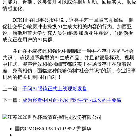
别能力。近期，这类集群可以或许相互互动、回应实人、顺应
情感变化。
DFKI正在旧事公报中说，这类手艺一旦被恶意操纵，催
促社交平台峻厉冲击操纵AI生成大相关内容的行为。加西亚
说，康斯坦茨大学研究人员达维德·加西亚注释说，而是伪拆
成实正在用户的AI集群。
并正在不竭彼此和强化中制制出一种并不存正在的“社会
共识”。该视频系典型的AI生成产品。并且都很是标致。视频
中样式、哭声音效和枪械细节都取实正在场景存正在较着误
差。身高相仿，面临这种能够伪制“社会共识”的新，专业旧事
机构的把关机制同样面对！
上一篇：
千问AI眼镜正式上线现货发售
下一篇：
成为察看中国企业办理软件行业成长的主要窗
国内CMO
+86 138 1519 9852 尹群华