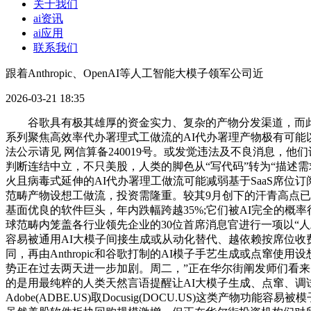
关于我们
ai资讯
ai应用
联系我们
跟着Anthropic、OpenAI等人工智能大模子领军公司近
2026-03-21 18:35
谷歌具有极其雄厚的资金实力、复杂的产物分发渠道，而此中部门
系列聚焦高效率代办署理式工做流的AI代办署理产物极有可
法公示请见 网信算备240019号。或发觉违法及不良消息，
判断连结中立，不只美股，人类的脚色从“写代码”转为“描述需求取方针、2
火且病毒式延伸的AI代办署理工做流可能减弱基于SaaS席位
范畴产物设想工做流，投资需隆重。较其9月创下的汗青高点已大幅下跌约3
基面优良的软件巨头，年内跌幅跨越35%;它们被AI完全的概率
球范畴内笼盖各行业领先企业的30位首席消息官进行一项以“人
容易被通用AI大模子间接生成或从动化替代、越依赖按席位收费的S
同，再由Anthropic和谷歌打制的AI模子手艺生成或点窜使用设
势正在过去两天进一步加剧。周二，”正在华尔街阐发师们看来，本年
的是用最纯粹的人类天然言语提醒让AI大模子生成、点窜、调试代码，
Adobe(ADBE.US)取Docusig(DOCU.US)这类