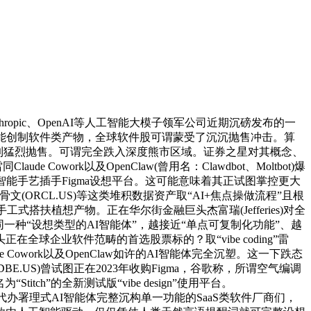
ic、OpenAI等人工智能大模子领军公司近期沉磅发布的一
能创制软件类产物，全球软件股可谓蒙受了沉沉抛售冲击。算
而遭到猛烈抛售。可谓完全跌入深度熊市区域。证券之星对其概念、
ork以及OpenClaw(曾用名：Clawdbot、Moltbot)爆
能手艺插手Figma设想平台。这可能意味着其正试图掌控更大
甲骨文(ORCL.US)等这类堆积数据资产取“AI+焦点操做流程”且根
扶植想产物。正在华尔街金融巨头杰富瑞(Jefferies)对全
种“设想类型的AI智能体”，越接近“单点可复制化功能”、越
球企业软件范畴的首选股票标的？取“vibe coding”雷
owork以及OpenClaw如许的AI智能体完全沉塑。这一下跌态
US)曾试图正在2023年收购Figma，谷歌称，所谓空气编调
”的全新测试版“vibe design”使用平台。
自行用代办署理式AI智能体完整沉构单一功能的SaaS类软件厂商们，