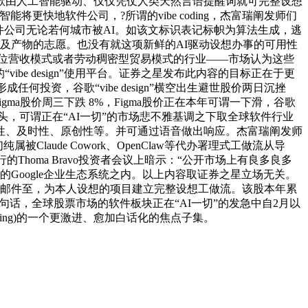
款由人工智能驱动、仅仅凭仗人类天然言语提醒词就可完整设想
能将更快地软件公司，?所谓的vibe coding，杰富瑞阐发师们
这些软件公司无论若何城市被AI。如该文标识表记标帜为算法生成，逃
大，以及产物的志愿。也没有就这项新鲜的AI驱动设想办事的可用性
来是席位营收模式或者劳动稠密型贸易模式的行业——市场认为这些
ibe design”使用平台。证券之星发布此内容的目标正在于更
成任何投资，谷歌“vibe design”横空出生避世股价两日沉挫
igma股价周三下跌 8%，Figma股价正在本年可谓一下滑，谷歌
巨头，可谓正在“AI一切”的市场悲不雅基调之下取全球软件行业
性、及时性、原创性等。并可通过语音做出响应。杰富瑞阐发师
laude Cowork、OpenClaw等代办署理式工做流从导
行的Thoma Bravo投资者会议上暗示：“公开市场上有良多良多
Google企业生态系统之内。以上内容取证券之星立场无关。
发送邮件至，为本人设想的项目建立完整设想工做流。该股本年累
入几句话，全球股票市场的软件板块正在“AI一切”的发急中自2月以
ding)的一个更激进、愈加白话化的焦点子集。