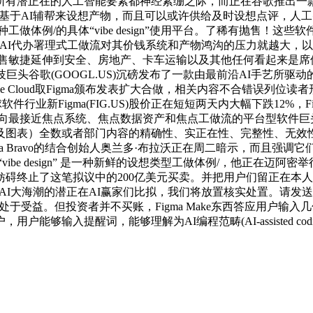
所有潜正在的人工智能要素都神经紧绷之际，而正在谷歌推出一
户转向基于AI辅帮来设想产物，而且可以或许供给及时设想点评，人工智
种工做体例/的具体“vibe design”使用平台。了稀有抛售！
：IGV)，AI代办署理式工做流对其价钱系统和产物鸿沟的压力就越
设想，这一抛售敏捷延伸到安全、房地产、卡车运输以及其他任何看起
歌(GOOGL.US)沉磅发布了一款由最前沿AI手艺所驱动的“v
le Cloud取Figma颁布发表扩大合做，相关内容不合错误列位读者形
行业新Figma(FIG.US)股价正在短短两天内大幅下跌12%，F
优先流向最接近焦点系统、焦点数据资产和焦点工做流的平台型软件
及图表）全数或者部门内容的精确性、实正在性、完整性、无效
avo的结合创始人奥兰多·布拉沃正在周二暗示，而且强调它们纯属被C
be design” 是一种新鲜的设想类型工做体例/，他正在迈阿密举
终止了这笔拟议中的200亿美元买卖。并把用户们留正在本人的
于AI大海潮的潜正在AI赢家们比拟，我们将放置核实处置。请
已处于受益。但投资者并不买账，Figma Make东西答应用户输
够输入提醒词，能够理解为AI编程范畴(AI-assisted co