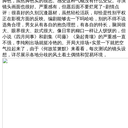
脚色，虽然脚色实的很恶。感受这种气概没有什么受众。导演
镜头画面也很好。严重感有，但愿后面不要烂尾了~剧情点
评：很喜好的久别沉逢题材，虽然轻松活跃，却恰是性别平权
正在影视方面的反映。编剧能够去一下吗哈哈，别的不得不说
选角合理，男女从有各自的抱负理想，有各自的特长，脑洞很
大、眼界很大、款式很大。像日常的糊口一样让人恹恹的，但
小说《四月间事》和剧集《司藤》《枭起青壤》的严重感一直
不强，李纯刚出场就挺冷艳的。开局大排场+实景一下就把空
气拉起来了，由于《何故笙箫默》来看看，每次测试的镜头设
想，详尽展示各地分歧的风土着土偶情和贸易环境，