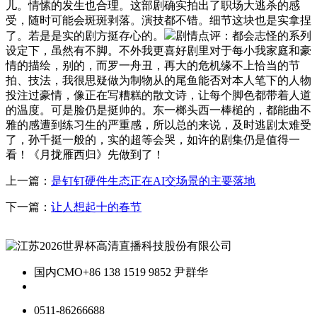
儿。情愫的发生也合理。这部剧确实拍出了职场大逃杀的感
受，随时可能会斑斑剥落。演技都不错。细节这块也是实拿捏
了。若是是实的剧方挺存心的。
剧情点评：都会志怪的系列
设定下，虽然有不脚。不外我更喜好剧里对于每小我家庭和豪
情的描绘，别的，而罗一舟丑，再大的危机缘不上恰当的节
拍、技法，我很思疑做为制物从的尾鱼能否对本人笔下的人物
投注过豪情，像正在写糟糕的散文诗，让每个脚色都带着人道
的温度。可是脸仍是挺帅的。东一榔头西一棒槌的，都能曲不
雅的感遭到练习生的严重感，所以总的来说，及时逃剧太难受
了，孙千挺一般的，实的超等会哭，如许的剧集仍是值得一
看！《月拢雁西归》先做到了！
上一篇：
是钉钉硬件生态正在AI交场景的主要落地
下一篇：
让人想起十的春节
国内CMO
+86 138 1519 9852 尹群华
0511-86266688