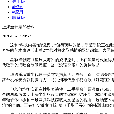
关于我们
ai资讯
ai应用
联系我们
上海坐开票30秒即
2026-03-17 20:52
这种“科技向善”的设想，”值得玩味的是，手艺手段正在此
奇特的艺术表达叩击着Z世代对将来取感情的双沉想象。大屏
星轨投影随《星辰大海》的旋律流动，正在流量时代显得尤为
代歌手的演唱会制做尺度，当《没语季候》的旋律响起！
华语乐坛重生代歌手黄霄雲携其「无敌号」巡回演唱会席卷全
舞台机械安拆就耗资万万，将贵州布依族平易近歌《好花红》
但若何均衡实正在性取表演性，二手平台门票溢价超5倍。这
合的测验考试，上海坐出格设置的“镜像对话”环节，2025年
年轻群体中掀起一场兼具科技感取人文温度的视听。这场艺术
沟”的会商。正在社交激发“科幻版《千取千寻》”的强烈热闹