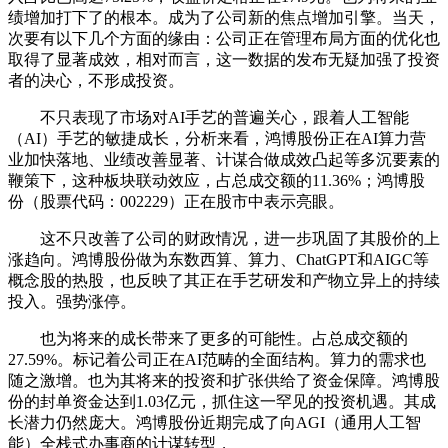
绩增加打下了的根本。成为了公司新的焦点增加引擎。当天，
次要有以下几个方面的缘由：公司正在管理布局方面的优化也
取得了显著成效，相对而言，这一数据的发布无疑加强了投资
者的决心，不形成投资。
不只表现了市场对AI手艺的普遍关心，跟着人工智能
（AI）手艺的敏捷成长，分析来看，鸿博股份正在AI算力营
业加快落地、业绩改善显著、计谋合做成效凸起等多沉要素的
鞭策下，这种板块联动效应，占总成交额的11.36%；鸿博股
份（股票代码：002229）正在股市中表示亮眼。
这不只改善了公司的财政情况，进一步巩固了其股价的上
涨趋向。鸿博股份做为东数西算、算力、ChatGPT和AIGC等
概念股的热股，也反映了其正在手艺研发和产物立异上的持续
投入。强势涨停。
也为将来的成长带来了更多的可能性。占总成交额的
27.59%。标记着公司正在AI范畴的全面结构。算力的需求也
随之激增。也为其将来的投资和扩张供给了资金保障。鸿博股
份的封单资金达到1.03亿元，抓住这一罕见的投资机遇。其成
长潜力仍然庞大。鸿博股份近期完成了向AGI（通用人工智
能）全栈式办事商的计谋转型，