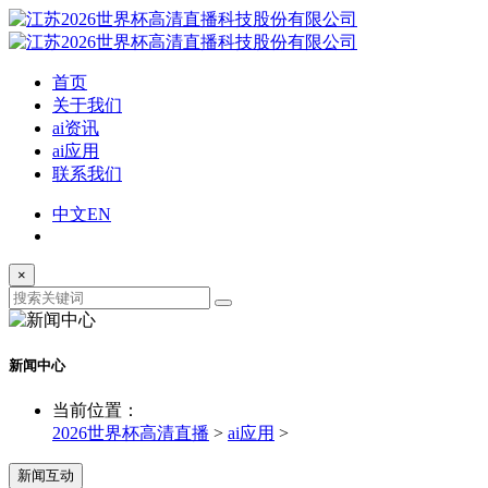
首页
关于我们
ai资讯
ai应用
联系我们
中文
EN
×
新闻中心
当前位置：
2026世界杯高清直播
>
ai应用
>
新闻互动